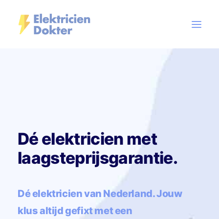
Elektricien
Onze services
Tarieven
Dé elektricien met
Contact
laagsteprijsgarantie.
PLAN EEN AFSPRAAK
Dé elektricien van Nederland. Jouw
klus altijd gefixt met een