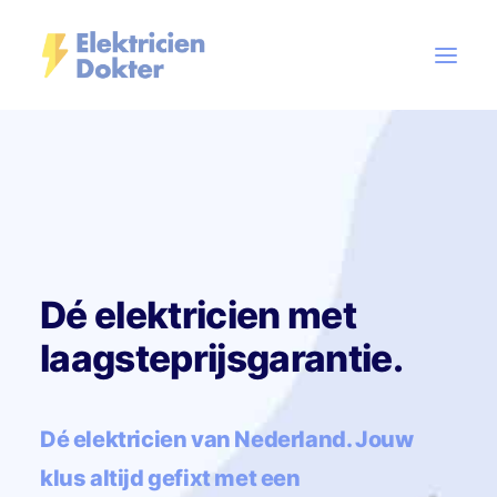
Elektricien
Onze services
Tarieven
Dé elektricien met
Contact
laagsteprijsgarantie.
PLAN EEN AFSPRAAK
Dé elektricien van Nederland. Jouw
klus altijd gefixt met een